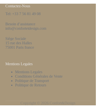
Contactez-Nous
Tel: +33 7 56 81 49 08
Besoin d’assistance
info@confortetdesign.com
Siège Sociale
15 rue des Halles
75001 Paris france
Mentions Legales
Mentions Legales
Conditions Générales de Vente
Politique de Transport
Politique de Retours
Copyright © 2026 Confort&Design