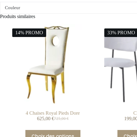
Couleur
Produits similaires
14% PROMO
33% PROMO
4 Chaises Royal Pieds Dore
C
625,00
€
199,0
725,00
€
Choix des options
Choix