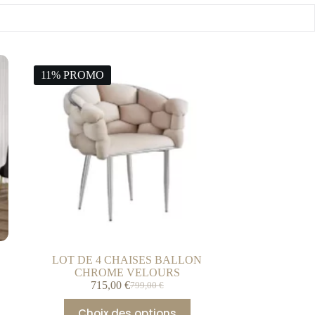
11% PROMO
LOT DE 4 CHAISES BALLON
CHROME VELOURS
715,00
€
799,00
€
Choix des options