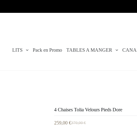
LITS
Pack en Promo
TABLES A MANGER
CANA
4 Chaises Tolia Velours Pieds Dore
259,00
€
370,00
€