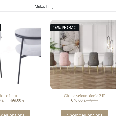
Moka, Beige
16% PROMO
haise Lulu
Chaise velours dorée ZIP
0
€
–
499,00
€
640,00
€
760,00
€
 des options
Choix des options