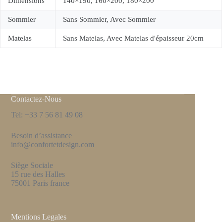
Dimensions
140×190, 160×200, 180×200
Sommier
Sans Sommier, Avec Sommier
Matelas
Sans Matelas, Avec Matelas d'épaisseur 20cm
Contactez-Nous
Tel: +33 7 56 81 49 08
Besoin d’assistance
info@confortetdesign.com
Siège Sociale
15 rue des Halles
75001 Paris france
Mentions Legales