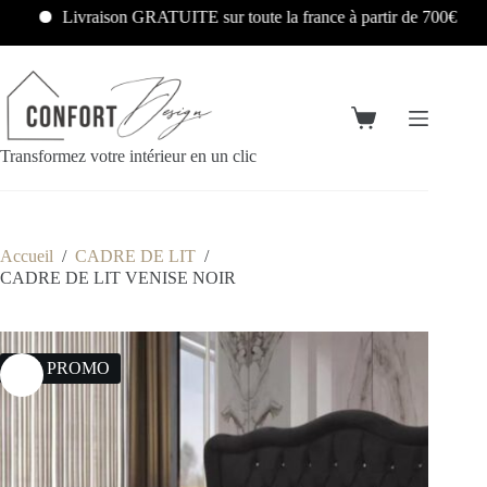
Livraison GRATUITE sur toute la france à partir de 700€
L
Transformez votre intérieur en un clic
Accueil
/
CADRE DE LIT
/
CADRE DE LIT VENISE NOIR
30% PROMO