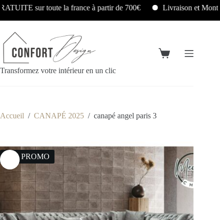
ITE sur toute la france à partir de 700€
Livraison et Montag
Transformez votre intérieur en un clic
Accueil
/
CANAPÉ 2025
/
canapé angel paris 3
26% PROMO