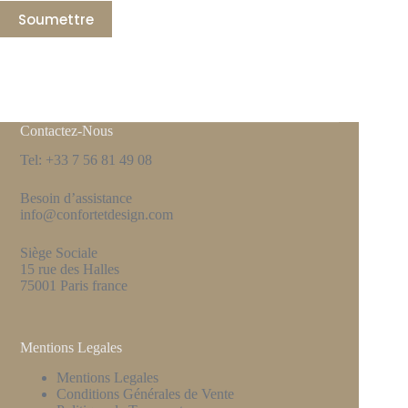
Soumettre
Contactez-Nous
Tel: +33 7 56 81 49 08
Besoin d’assistance
info@confortetdesign.com
Siège Sociale
15 rue des Halles
75001 Paris france
Mentions Legales
Mentions Legales
Conditions Générales de Vente