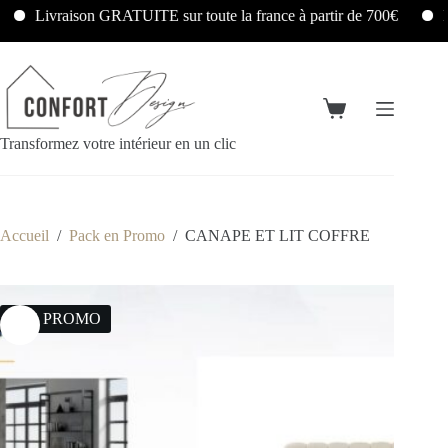
Livraison GRATUITE sur toute la france à partir de 700€
Liv
Transformez votre intérieur en un clic
Accueil
/
Pack en Promo
/
CANAPE ET LIT COFFRE
13% PROMO