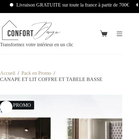
Livraison GRATUITE sur toute la france à partir de 700€
L
Transformez votre intérieur en un clic
Accueil
/
Pack en Promo
/
CANAPE ET LIT COFFRE ET TABELE BASSE
11% PROMO