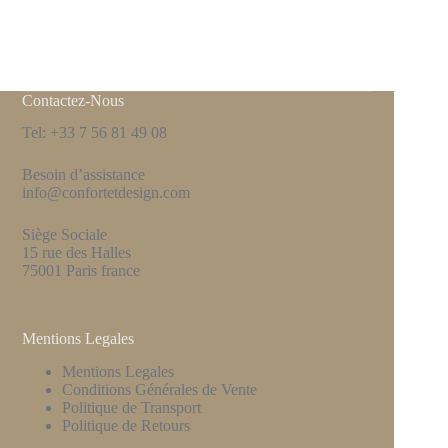
Contactez-Nous
Tel: +33 7 56 81 49 08
Besoin d’assistance
info@confortetdesign.com
Siège Sociale
15 rue des Halles
75001 Paris france
Mentions Legales
Mentions Legales
Conditions Générales de Vente
Politique de Transport
Politique de Retours