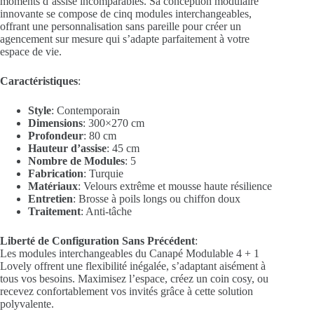
moments d’assise incomparables. Sa conception modulaire
innovante se compose de cinq modules interchangeables,
offrant une personnalisation sans pareille pour créer un
agencement sur mesure qui s’adapte parfaitement à votre
espace de vie.
Caractéristiques
:
Style
: Contemporain
Dimensions
: 300×270 cm
Profondeur
: 80 cm
Hauteur d’assise
: 45 cm
Nombre de Modules
: 5
Fabrication
: Turquie
Matériaux
: Velours extrême et mousse haute résilience
Entretien
: Brosse à poils longs ou chiffon doux
Traitement
: Anti-tâche
Liberté de Configuration Sans Précédent
:
Les modules interchangeables du Canapé Modulable 4 + 1
Lovely offrent une flexibilité inégalée, s’adaptant aisément à
tous vos besoins. Maximisez l’espace, créez un coin cosy, ou
recevez confortablement vos invités grâce à cette solution
polyvalente.