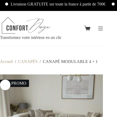
Livraison GRATUITE sur toute la france à partir de 700€
Livr
Transformez votre intérieur en un clic
Accueil
/
CANAPÉS
/
CANAPÉ MODULABLE 4 + 1
35% PROMO