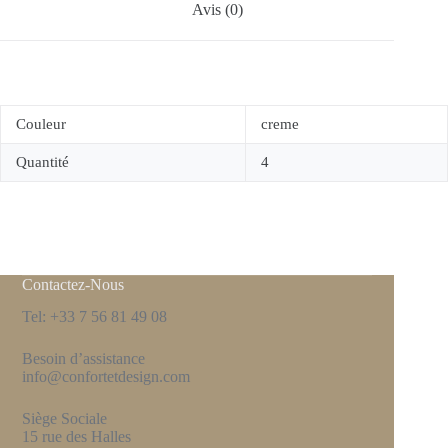
Avis (0)
Couleur
creme
Quantité
4
Contactez-Nous
Tel: +33 7 56 81 49 08
Besoin d’assistance
info@confortetdesign.com
Siège Sociale
15 rue des Halles