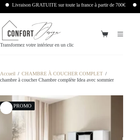
Livraison GRATUITE sur toute la france à partir de 700€
Liv
Transformez votre intérieur en un clic
Accueil
/
CHAMBRE À COUCHER COMPLET
/
chambre à coucher Chambre complète Idea avec sommier
24% PROMO