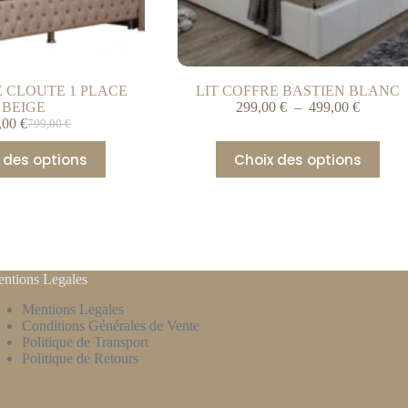
E CLOUTE 1 PLACE
LIT COFFRE BASTIEN BLANC
BEIGE
299,00
€
–
499,00
€
,00
€
799,00
€
 des options
Choix des options
ntions Legales
Mentions Legales
Conditions Générales de Vente
Politique de Transport
Politique de Retours