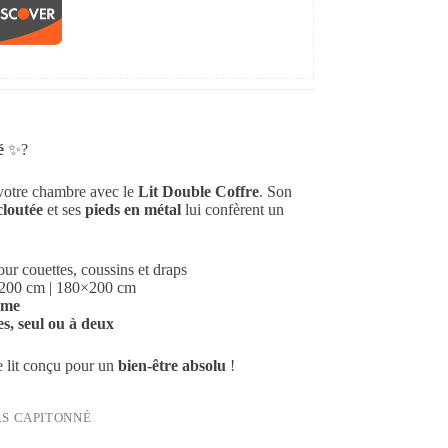
é
✨?
votre chambre avec le
Lit Double Coffre
. Son
 cloutée
et ses
pieds en métal
lui confèrent un
ur couettes, coussins et draps
200 cm | 180×200 cm
mme
es, seul ou à deux
 lit conçu pour un
bien-être absolu
!
RS CAPITONNÉ