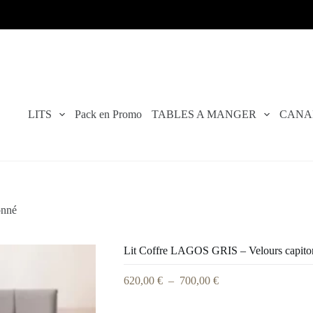
Li
LITS
Pack en Promo
TABLES A MANGER
CANA
onné
Lit Coffre LAGOS GRIS – Velours capito
620,00
€
–
700,00
€