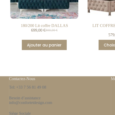
180/200 Lit coffre DALLAS
LIT COFFR
699,00
€
800,00
€
579
Ajouter au panier
Choix
Contactez-Nous
Me
Tel: +33 7 56 81 49 08
Besoin d’assistance
info@confortetdesign.com
Siège Sociale