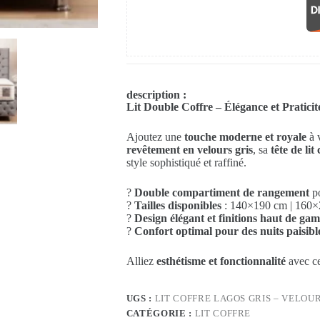
description :
Lit Double Coffre – Élégance et Praticit
Ajoutez une
touche moderne et royale
à 
revêtement en velours gris
, sa
tête de lit
style sophistiqué et raffiné.
?
Double compartiment de rangement
po
?
Tailles disponibles
: 140×190 cm | 160×
?
Design élégant et finitions haut de ga
?
Confort optimal pour des nuits paisibl
Alliez
esthétisme et fonctionnalité
avec ce
UGS :
LIT COFFRE LAGOS GRIS – VELOU
CATÉGORIE :
LIT COFFRE