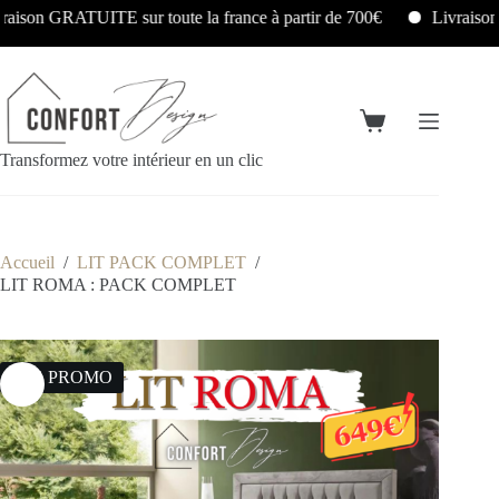
RATUITE sur toute la france à partir de 700€
Livraison et Mon
Transformez votre intérieur en un clic
Accueil
/
LIT PACK COMPLET
/
LIT ROMA : PACK COMPLET
13% PROMO