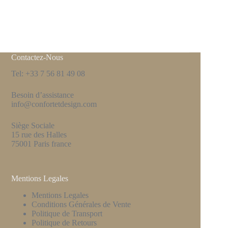
Contactez-Nous
Tel: +33 7 56 81 49 08
Besoin d’assistance
info@confortetdesign.com
Siège Sociale
15 rue des Halles
75001 Paris france
Mentions Legales
Mentions Legales
Conditions Générales de Vente
Politique de Transport
Politique de Retours