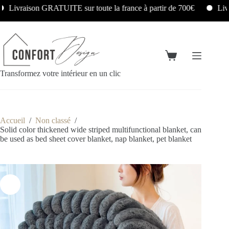
son GRATUITE sur toute la france à partir de 700€
Livraison e
Transformez votre intérieur en un clic
Accueil
/
Non classé
/
Solid color thickened wide striped multifunctional blanket, can
be used as bed sheet cover blanket, nap blanket, pet blanket