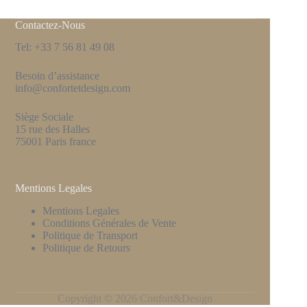
Contactez-Nous
Tel: +33 7 56 81 49 08
Besoin d’assistance
info@confortetdesign.com
Siège Sociale
15 rue des Halles
75001 Paris france
Mentions Legales
Mentions Legales
Conditions Générales de Vente
Politique de Transport
Politique de Retours
Copyright © 2026 Confort&Design