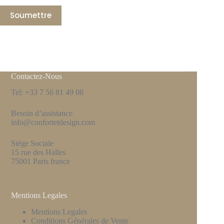
Soumettre
Contactez-Nous
Tel: +33 7 56 81 49 08
Besoin d’assistance
info@confortetdesign.com
Siège Sociale
15 rue des Halles
75001 Paris france
Mentions Legales
Mentions Legales
Conditions Générales de Vente