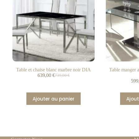
Table et chaise blanc marbre noir DIA
Table manger a
639,00
€
739,00
€
599
Ajouter au panier
Ajout