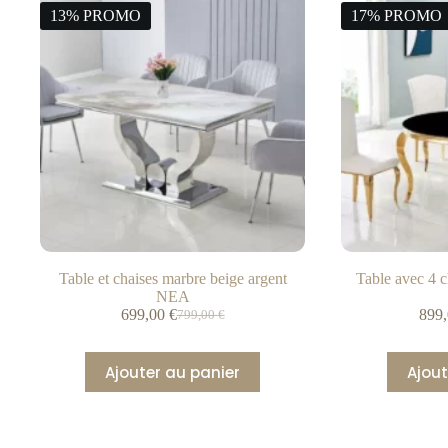
13% PROMO
17% PROMO
Table et chaises marbre beige argent
Table avec 4 c
NEA
699,00
€
899
799,00
€
Ajouter au panier
Ajout