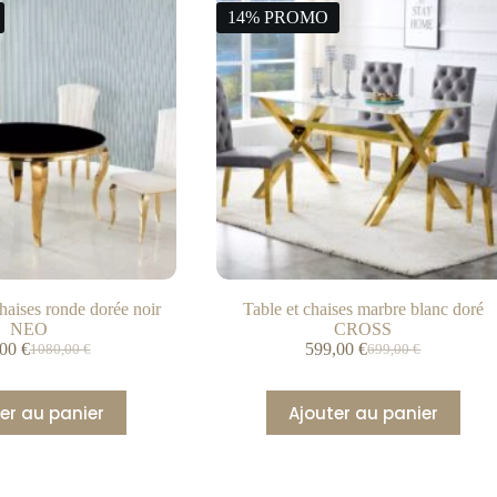
14% PROMO
haises ronde dorée noir
Table et chaises marbre blanc doré
NEO
CROSS
,00
€
599,00
€
1080,00
€
699,00
€
er au panier
Ajouter au panier