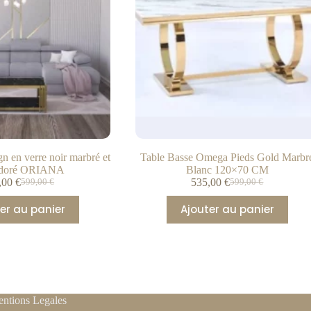
gn en verre noir marbré et
Table Basse Omega Pieds Gold Marbr
 doré ORIANA
Blanc 120×70 CM
,00
€
535,00
€
599,00
€
599,00
€
er au panier
Ajouter au panier
ntions Legales