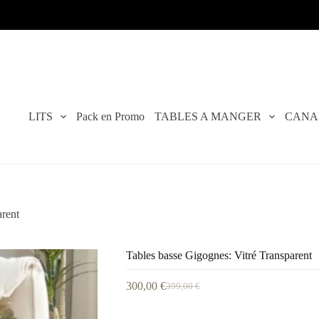
LITS
Pack en Promo
TABLES A MANGER
CANA
arent
Tables basse Gigognes: Vitré Transparent
300,00
€
399,00
€