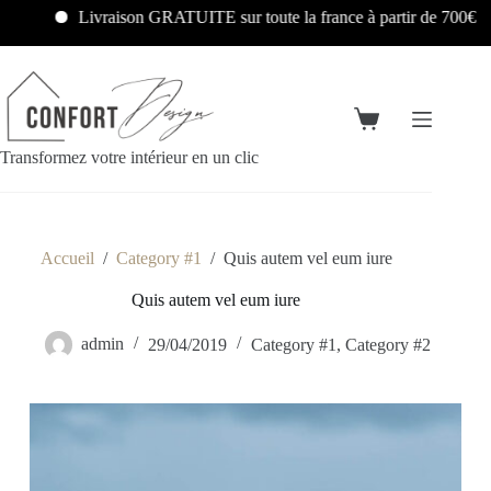
Livraison GRATUITE sur toute la france à partir de 700€
Transformez votre intérieur en un clic
Accueil
/
Category #1
/
Quis autem vel eum iure
Quis autem vel eum iure
admin
29/04/2019
Category #1
,
Category #2