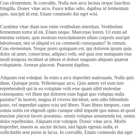
Cras elementum. In convallis. Nulla non arcu lacinia neque faucibus
fringilla. Donec vitae arcu. Fusce tellus odio, dapibus id fermentum
quis, suscipit id erat. Etiam commodo dui eget wisi.
Curabitur vitae diam non enim vestibulum interdum. Vestibulum
fermentum tortor id mi. Etiam neque. Maecenas lorem. Ut enim ad
minima veniam, quis nostrum exercitationem ullam corporis suscipit
laboriosam, nisi ut aliquid ex ea commodi consequatur? In rutrum.
Cras elementum. Neque porro quisquam est, qui dolorem ipsum quia
dolor sit amet, consectetur, adipisci velit, sed quia non numquam eius
modi tempora incidunt ut labore et dolore magnam aliquam quaerat
voluptatem. Aenean placerat. Praesent dapibus.
Aliquam erat volutpat. In enim a arcu imperdiet malesuada. Nulla quis
diam. Quisque porta. Pellentesque arcu. Quis autem vel eum iure
reprehenderit qui in ea voluptate velit esse quam nihil molestiae
consequatur, vel illum qui dolorem eum fugiat quo voluptas nulla
pariatur? In laoreet, magna id viverra tincidunt, sem odio bibendum
justo, vel imperdiet sapien wisi sed libero. Nam libero tempore, cum
soluta nobis est eligendi optio cumque nihil impedit quo minus id quod
maxime placeat facere possimus, omnis voluptas assumenda est, omnis
dolor repellendus. Aliquam erat volutpat. Donec vitae arcu. Morbi
imperdiet, mauris ac auctor dictum, nisl ligula egestas nulla, et
sollicitudin sem purus in lacus. In convallis. Etiam commodo dui eget