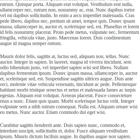
rutrum. Quisque porta. Aliquam erat volutpat. Vestibulum erat nulla,
ullamcorper nec, rutrum non, nonummy ac, erat. Nunc dapibus tortor
vel mi dapibus sollicitudin. In enim a arcu imperdiet malesuada. Cras
pede libero, dapibus nec, pretium sit amet, tempor quis. Donec ipsum
massa, ullamcorper in, auctor et, scelerisque sed, est. Phasellus et lorem
id felis nonummy placerat. Proin pede metus, vulputate nec, fermentum
fringilla, vehicula vitae, justo. Maecenas lorem. Duis condimentum
augue id magna semper rutrum.
Mauris dolor felis, sagittis at, luctus sed, aliquam non, tellus. Nunc
auctor. Integer in sapien. In laoreet, magna id viverra tincidunt, sem
odio bibendum justo, vel imperdiet sapien wisi sed libero. Nullam
dapibus fermentum ipsum. Donec ipsum massa, ullamcorper in, auctor
et, scelerisque sed, est. Suspendisse sagittis ultrices augue. Duis ante
orci, molestie vitae vehicula venenatis, tincidunt ac pede. Pellentesque
habitant morbi tristique senectus et netus et malesuada fames ac turpis
egestas. Aliquam erat volutpat. Aenean placerat. Fusce consectetuer
risus a nunc. Etiam quis quam. Morbi scelerisque luctus velit. Integer
vulputate sem a nibh rutrum consequat. Nulla est. Aliquam ornare wisi
eu metus. Nunc auctor. Etiam commodo dui eget wisi.
Curabitur sagittis hendrerit ante. Duis sapien nunc, commodo et,
interdum suscipit, sollicitudin et, dolor. Fusce aliquam vestibulum
ipsum. Mauris dictum facilisis augue. In dapibus augue non sapien.