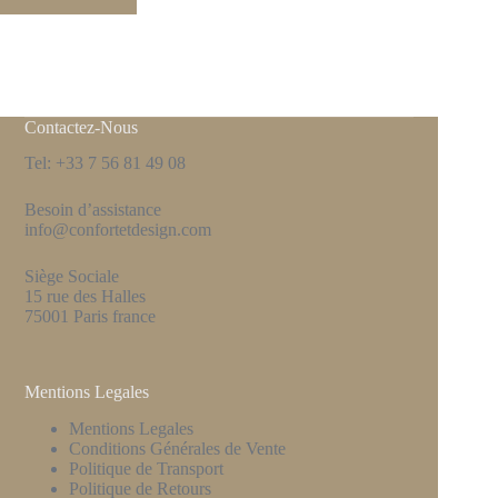
Contactez-Nous
Tel: +33 7 56 81 49 08
Besoin d’assistance
info@confortetdesign.com
Siège Sociale
15 rue des Halles
75001 Paris france
Mentions Legales
Mentions Legales
Conditions Générales de Vente
Politique de Transport
Politique de Retours