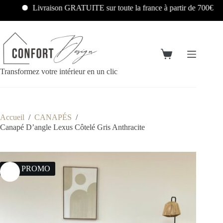
Livraison GRATUITE sur toute la france à partir de 700€
Transformez votre intérieur en un clic
Accueil
/
CANAPÉS
/
Canapé D’angle Lexus Côtelé Gris Anthracite
25% PROMO