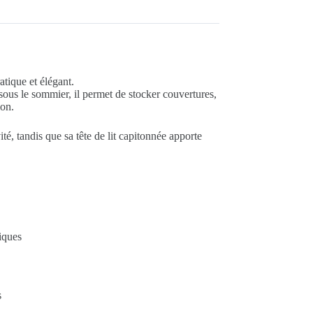
atique et élégant.
ous le sommier, il permet de stocker couvertures,
ion.
ité, tandis que sa tête de lit capitonnée apporte
iques
s