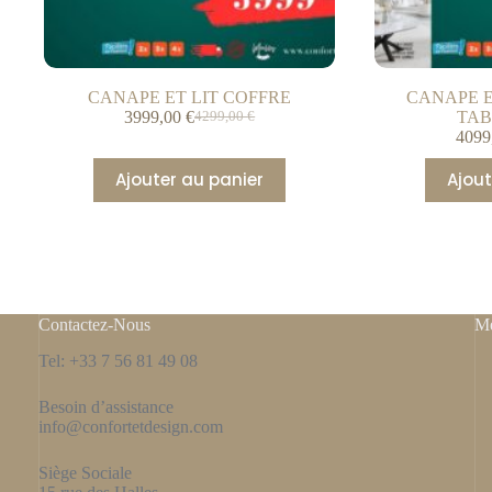
CANAPE ET LIT COFFRE
CANAPE E
3999,00
€
TAB
4299,00
€
4099
Ajouter au panier
Ajout
Contactez-Nous
Me
Tel: +33 7 56 81 49 08
Besoin d’assistance
info@confortetdesign.com
Siège Sociale