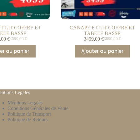
T LIT COFFRE ET
CANAPE ET LIT COFFRE ET
ELE BASSE
TABELE BASSE
,00
€
3499,00
€
4599,00
€
3899,00
€
er au panier
Ajouter au panier
ntions Legales
Mentions Legales
Conditions Générales de Vente
Politique de Transport
Politique de Retours