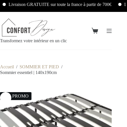
Livraison GRATUITE sur toute la france à partir de 700€
Liv
Transformez votre intérieur en un clic
Accueil
/
SOMMIER ET PIED
/
Sommier essentiel | 140x190cm
30% PROMO