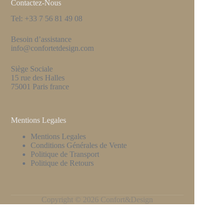
Contactez-Nous
Tel: +33 7 56 81 49 08
Besoin d’assistance
info@confortetdesign.com
Siège Sociale
15 rue des Halles
75001 Paris france
Mentions Legales
Mentions Legales
Conditions Générales de Vente
Politique de Transport
Politique de Retours
Copyright © 2026 Confort&Design