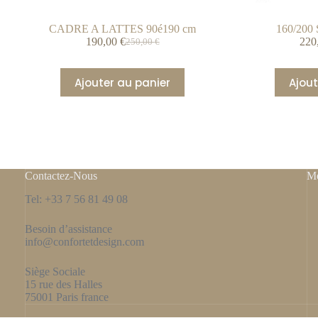
CADRE A LATTES 90é190 cm
160/200 
190,00
€
220
250,00
€
Ajouter au panier
Ajout
Contactez-Nous
Me
Tel: +33 7 56 81 49 08
Besoin d’assistance
info@confortetdesign.com
Siège Sociale
15 rue des Halles
75001 Paris france