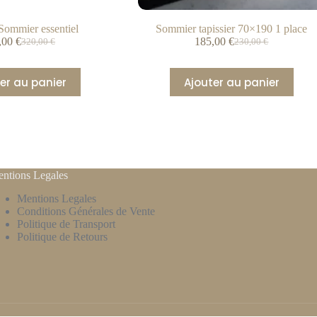
Sommier essentiel
Sommier tapissier 70×190 1 place
,00
€
185,00
€
320,00
€
230,00
€
er au panier
Ajouter au panier
ntions Legales
Mentions Legales
Conditions Générales de Vente
Politique de Transport
Politique de Retours